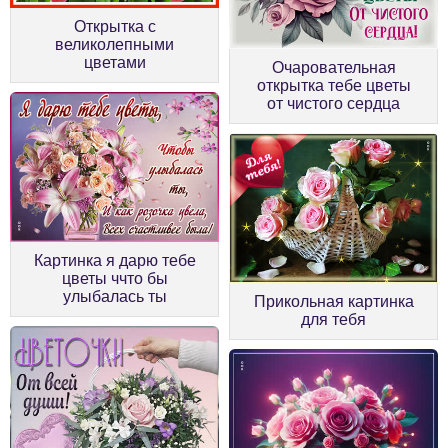
Открытка с
великолепными
цветами
Очаровательная
открытка тебе цветы
от чистого сердца
Картинка я дарю тебе
цветы ччто бы
улыбалась ты
Прикольная картинка
для тебя