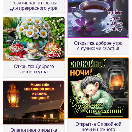
Позитивная открытка
для прекрасного утра
Открытка доброе утро
с лучиками счастья
Открытка Доброго
летнего утра
Открытка Спокойной
ночи и нежного
Элегантная открытка