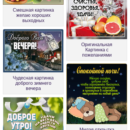
Смешная картинка
желаю хороших
выходных
Оригинальная
Картинка с
пожеланиями
Чудесная картинка
доброго зимнего
вечера
Милая открытка