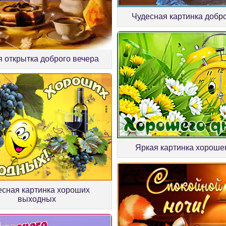
Чудесная картинка добр
 открытка доброго вечера
Яркая картинка хороше
есная картинка хороших
выходных