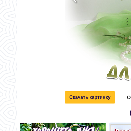
О
Скачать картинку