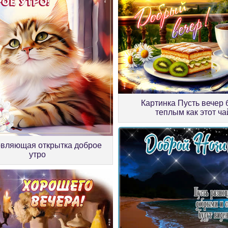
Картинка Пусть вечер 
теплым как этот ча
вляющая открытка доброе
утро