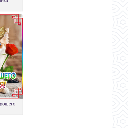
инка
орошего