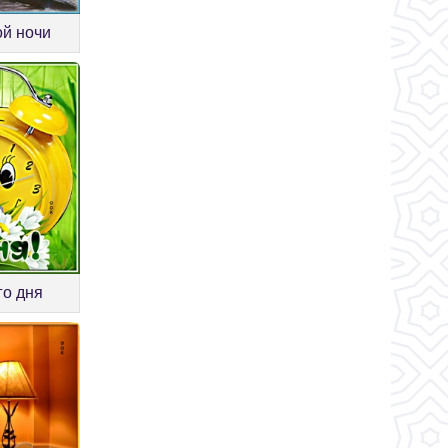
ой ночи
го дня