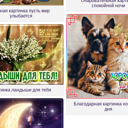
Очаровательная карт
спокойной ночи
ная картинка пусть мир
улыбается
тинка ландыши для тебя
Благодарная картинка х
дня