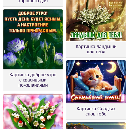
хорошего дня
Картинка ландыши
для тебя
Картинка доброе утро
с красивыми
пожеланиями
Картинка Сладких
снов тебе