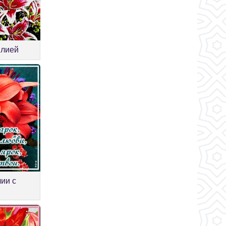
илией
ии с