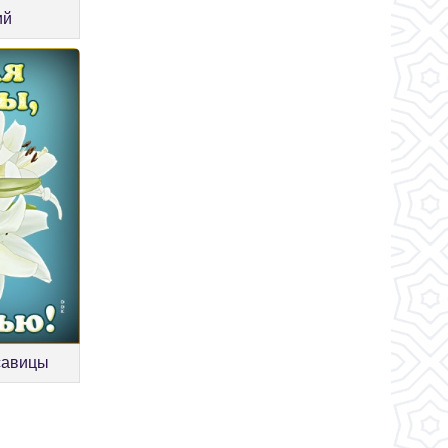
ий
савицы