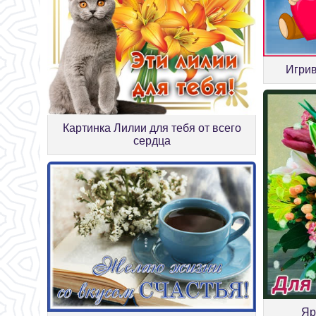
Игрив
Картинка Лилии для тебя от всего
сердца
Яр