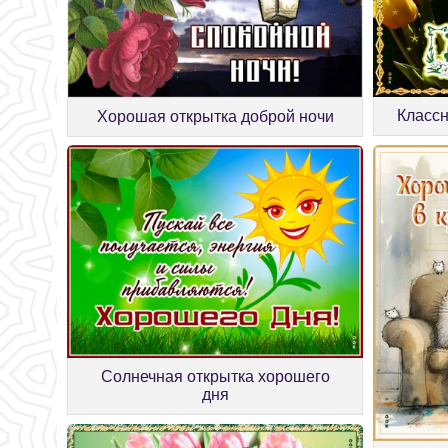
Классн
Хорошая открытка доброй ночи
Солнечная открытка хорошего
дня