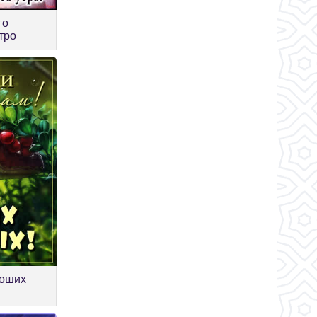
го
утро
роших