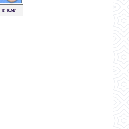
ьпанами