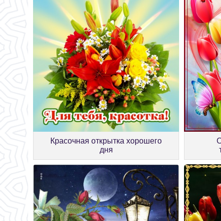
Красочная открытка хорошего
О
дня