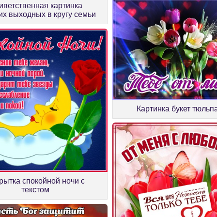
иветственная картинка
х выходных в кругу семьи
Картинка букет тюльп
рытка спокойной ночи с
текстом