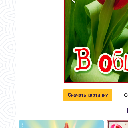
О
Скачать картинку