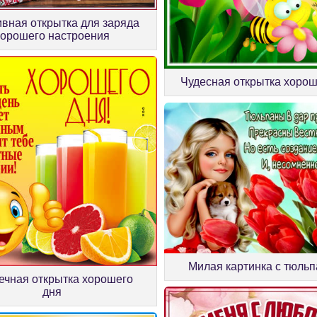
вная открытка для заряда
хорошего настроения
Чудесная открытка хорош
Милая картинка с тюль
ечная открытка хорошего
дня