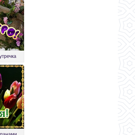
утречка
ьпанами