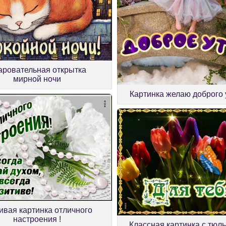
аровательная открытка
мирной ночи
Картинка желаю доброго 
ивая картинка отличного
настроения !
Классная картинка с тюл