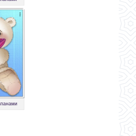
ьпанами