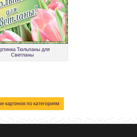
артинка Тюльпаны для
Светланы
е картинок по категориям