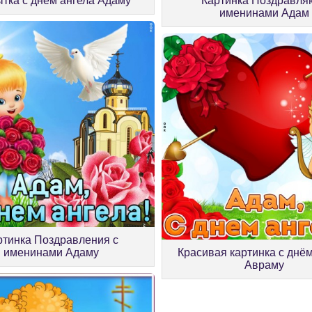
тка с днём ангела Адаму
Картинка Поздравля
именинами Адам
ртинка Поздравления с
именинами Адаму
Красивая картинка с днё
Авраму