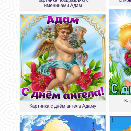
Картинка поздравляю с
Откры
именинами Адам
Ка
Картинка с днём ангела Адаму