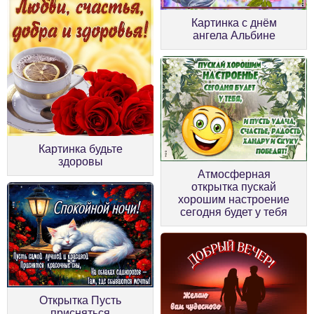
Картинка с днём
ангела Альбине
Картинка будьте
здоровы
Атмосферная
открытка пускай
хорошим настроение
сегодня будет у тебя
Открытка Пусть
присняться