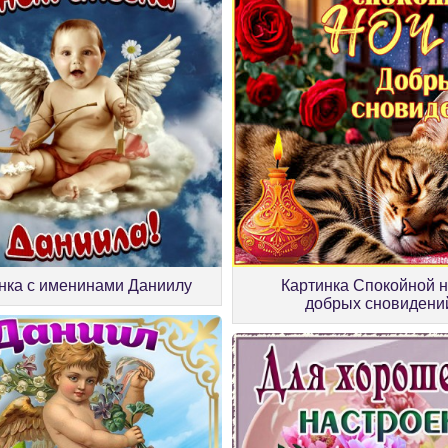
нка с именинами Даниилу
Картинка Спокойной н
добрых сновидени