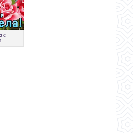
ю с
л