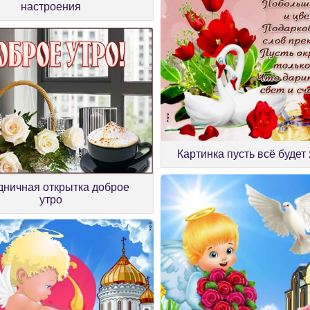
настроения
Картинка пусть всё будет
дничная открытка доброе
утро