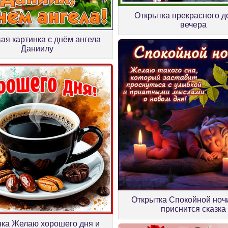
Открытка прекрасного д
вечера
ая картинка с днём ангела
Даниилу
Открытка Спокойной ночи
приснится сказка
нка Желаю хорошего дня и