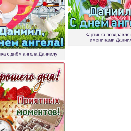
Картинка поздравля
именинами Дании
ка с днём ангела Даниилу