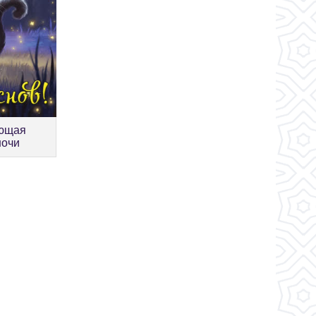
яющая
ночи