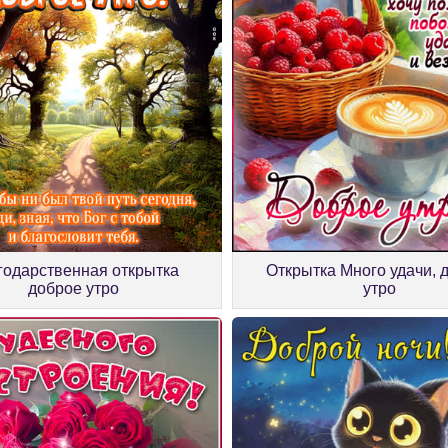
годарственная открытка
Открытка Много удачи, 
доброе утро
утро