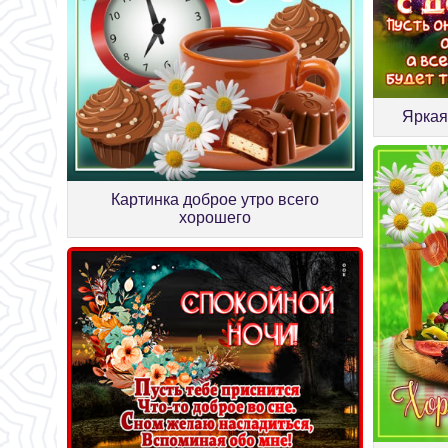
Яркая
Картинка доброе утро всего
хорошего