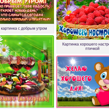
 картинка с добрым утром
Картинка хорошего настр
птичкой