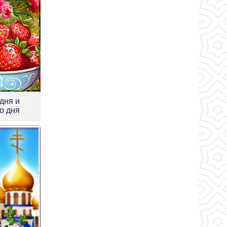
дня и
о дня