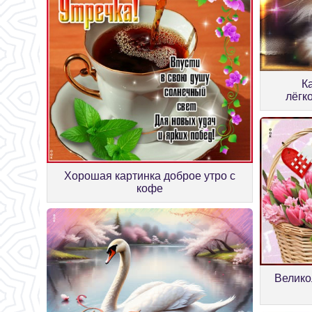
К
лёгк
Хорошая картинка доброе утро с
кофе
Велико