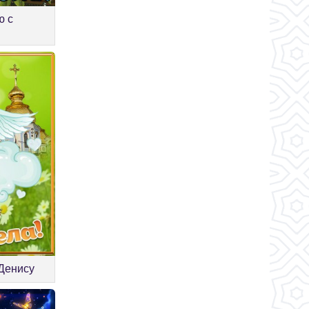
ю с
 Денису