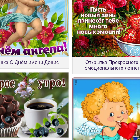
инка С Днём имени Денис
Открытка Прекрасного 
эмоционального летнег