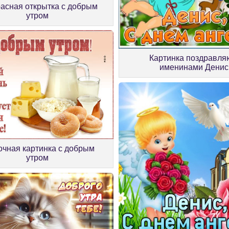
асная открытка с добрым
утром
Картинка поздравля
именинами Денис
очная картинка с добрым
утром