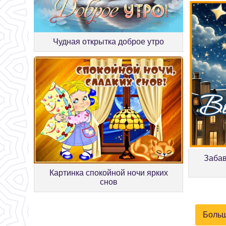
Чудная открытка доброе утро
Забав
Картинка спокойной ночи ярких
снов
Больш