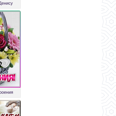
 Денису
троения