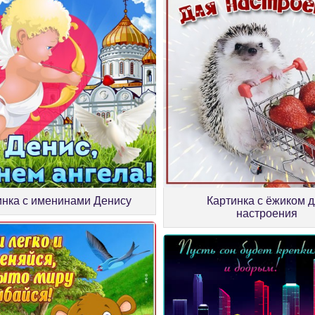
инка с именинами Денису
Картинка с ёжиком 
настроения