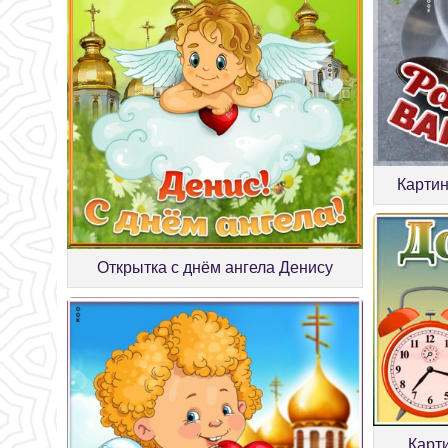
Картин
Открытка с днём ангела Денису
Карт