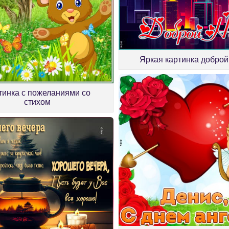
Яркая картинка доброй
тинка с пожеланиями со
стихом