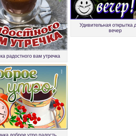
Удивительная открытка 
вечер
ка радостного вам утречка
инка доброе утро радость