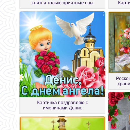
снятся только приятные сны
Карт
Роско
храни
Картинка поздравляю с
именинами Денис