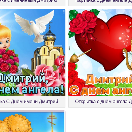
нка с именинами Дмитрию
Картинка с днём ангела 
нка С Днём имени Дмитрий
Открытка с днём ангела 