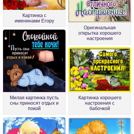
Картинка с
именинами Егору
Оригинальная
открытка хорошего
настроения
Милая картинка пусть
Картинка хорошего
сны приносят отдых и
настроения с
покой
бабочкой