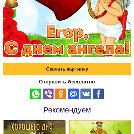
Скачать картинку
Отправить бесплатно
Рекомендуем