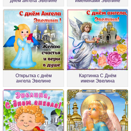
днём ангела Эвелине
именинами Эвелине
Открытка с днём
Картинка С Днём
ангела Эвелине
имени Эвелина