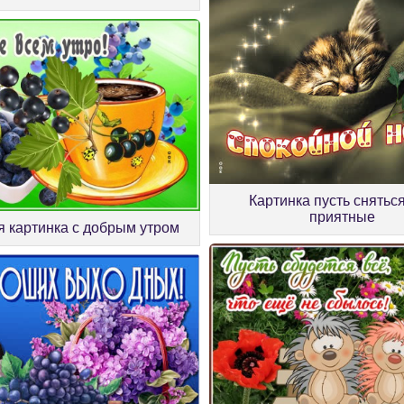
Картинка пусть снятьс
приятные
 картинка с добрым утром