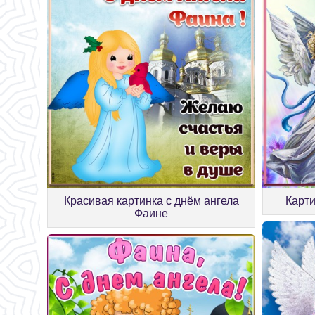
Красивая картинка с днём ангела
Карт
Фаине