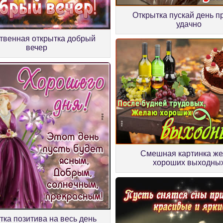
Открытка пускай день п
удачно
твенная открытка добрый
вечер
Смешная картинка ж
хороших выходны
тка позитива на весь день