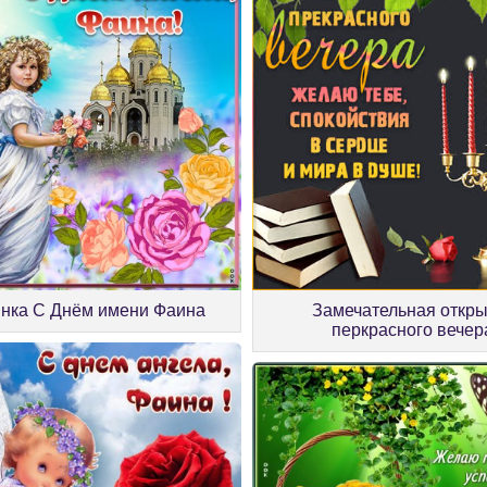
инка С Днём имени Фаина
Замечательная откры
перкрасного вечер