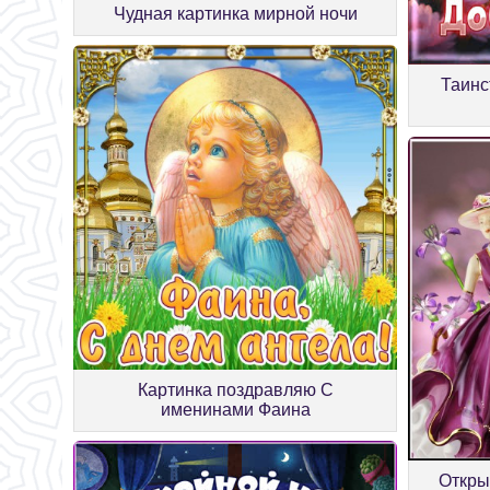
Чудная картинка мирной ночи
Таинс
Картинка поздравляю С
именинами Фаина
Откры