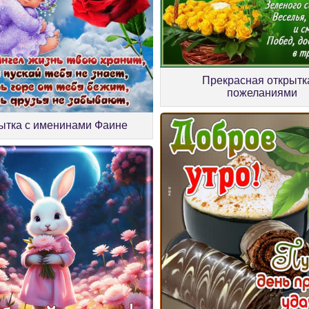
Прекрасная открытк
пожеланиями
ытка с именинами Фаине