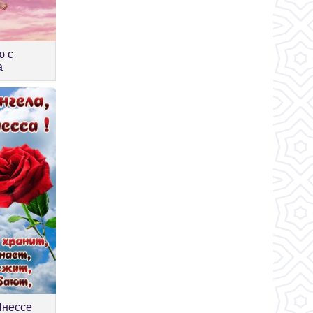
ю с
а
Инессе