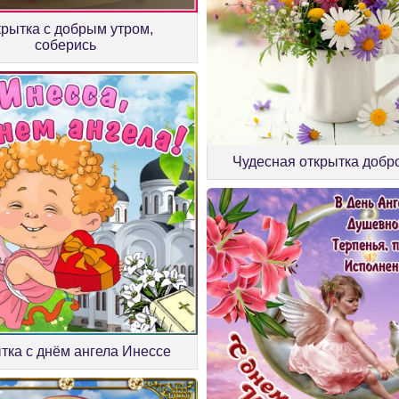
рытка с добрым утром,
соберись
Чудесная открытка добр
тка с днём ангела Инессе