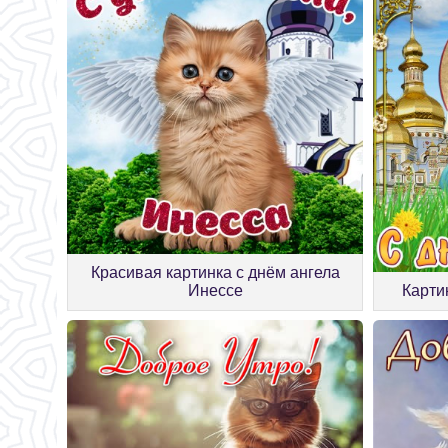
Красивая картинка с днём ангела
Инессе
Карти