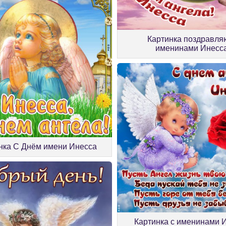
Картинка поздравля
именинами Инесс
нка С Днём имени Инесса
Картинка с именинами 