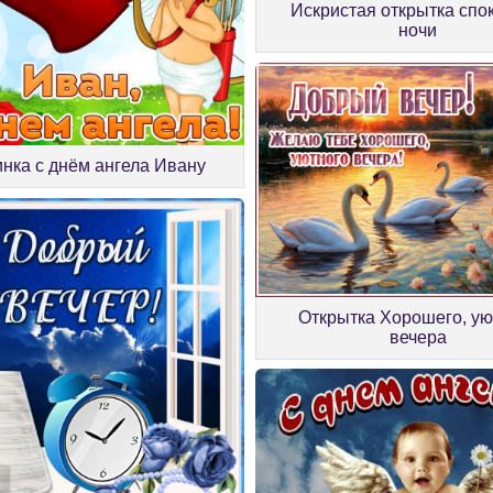
Искристая открытка спо
ночи
инка с днём ангела Ивану
Открытка Хорошего, ую
вечера