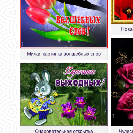
Нова
Милая картинка волшебных снов
Очаровательная открытка
Чудес