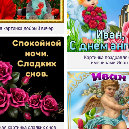
я картинка добрый вечер
Картинка поздравля
именинами Иван
ная картинка сладких снов