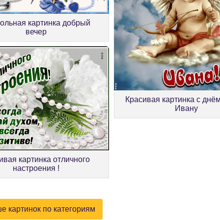
ольная картинка добрый
вечер
Красивая картинка с днё
Ивану
ивая картинка отличного
настроения !
е картинок по категориям