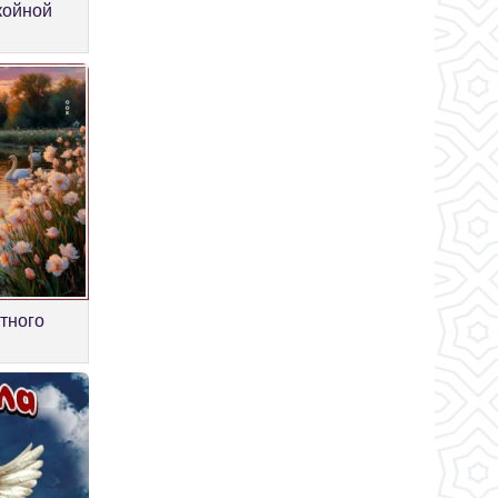
койной
тного