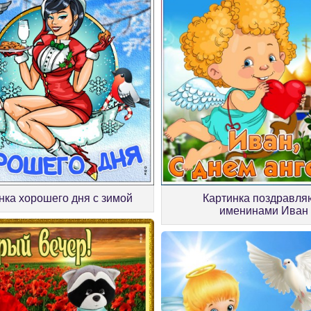
нка хорошего дня с зимой
Картинка поздравля
именинами Иван