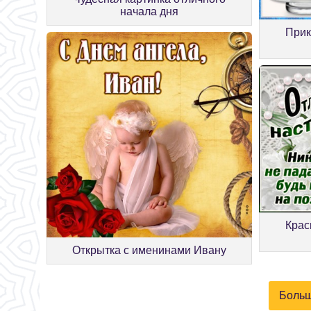
начала дня
Прик
Крас
Открытка с именинами Ивану
Больш