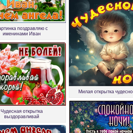
артинка поздравляю с
именинами Иван
Милая открытка чудесно
Чудесная открытка
выздоравливай