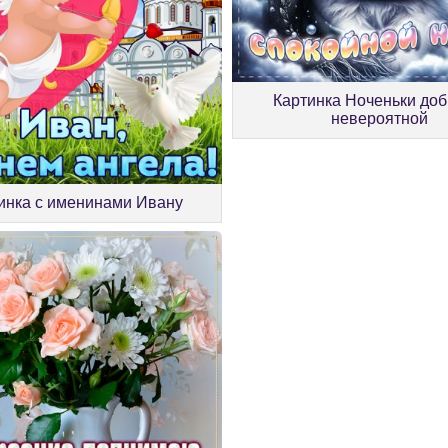
Картинка Ноченьки доб
невероятной
инка с именинами Ивану