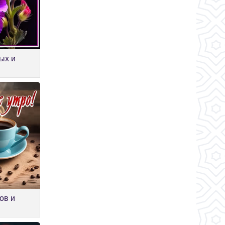
ых и
ов и