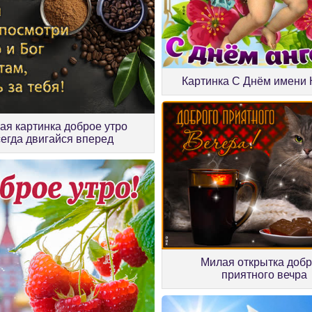
Картинка С Днём имени 
ая картинка доброе утро
сегда двигайся вперед
Милая открытка добр
приятного вечра