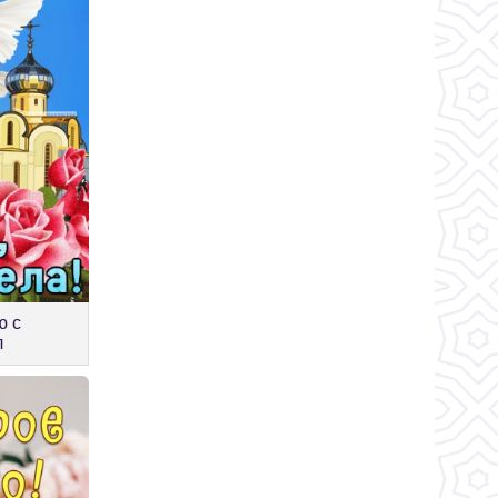
ю с
л