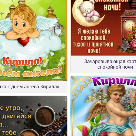
Зачаровывающая карт
спокойной ночи
тка с днём ангела Кириллу