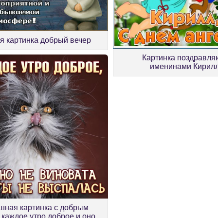
я картинка добрый вечер
Картинка поздравля
именинами Кирил
ная картинка с добрым
 каждое утро доброе и оно