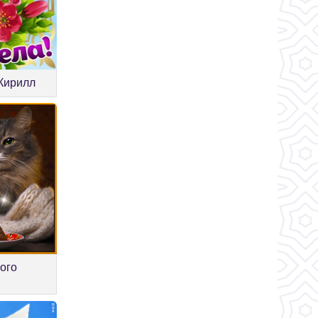
Кирилл
ого