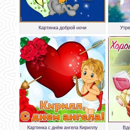
Картинка доброй ночи
Утре
Картинка с днём ангела Кириллу
Вд