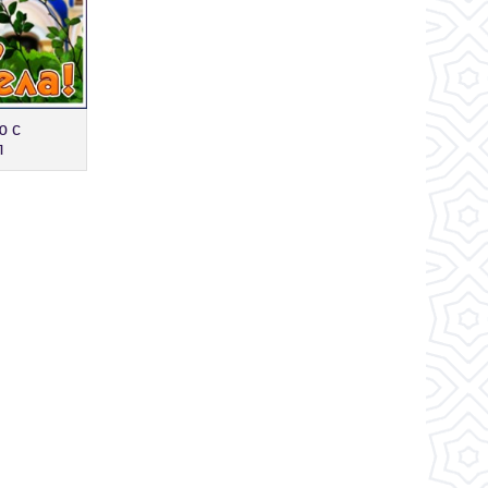
ю с
л