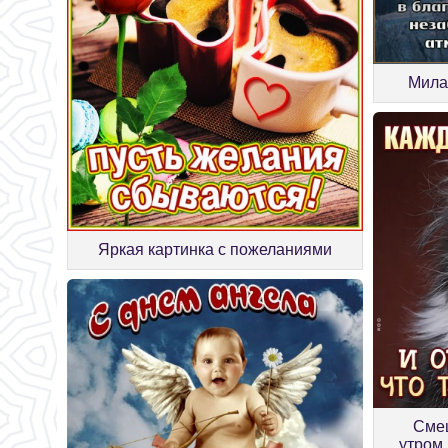
Мила
Яркая картинка с пожеланиями
Смеш
утром,