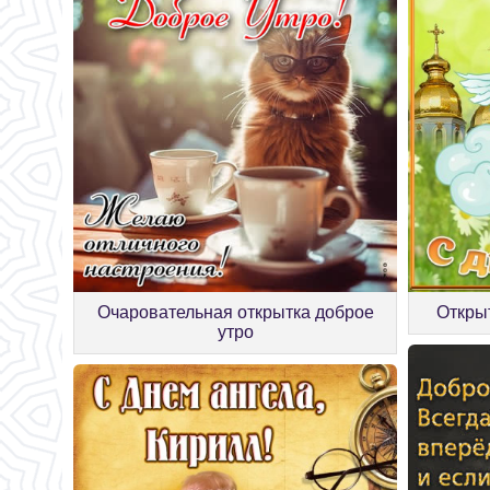
Очаровательная открытка доброе
Откры
утро