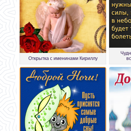
Чудн
Открытка с именинами Кириллу
в