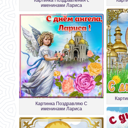
Картинка Поздравления с
Карт
именинами Лариса
Карти
Картинка Поздравляю С
именинами Лариса