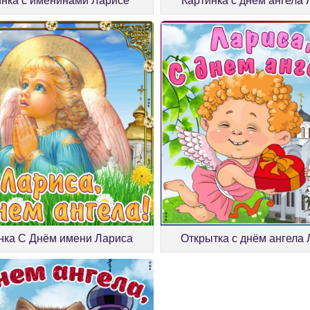
инка с именинами Ларисе
Картинка с днём ангела
нка С Днём имени Лариса
Открытка с днём ангела