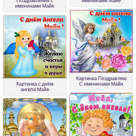
Поздравления с
именинами Майе
именинами Майе
Картинка Поздравляю
Картинка с днём
С именинами Майя
ангела Майе