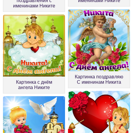
поздравления с
именинами Никите
именинами Никите
Картинка поздравляю
Картинка с днём
С именинам Никита
ангела Никите