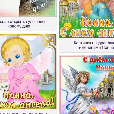
сная открытка улыбнись
новому дню
Картинка поздравля
именинами Нонн
инка с именинами Нонне