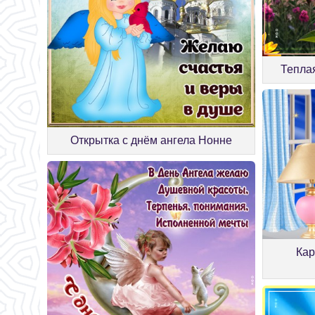
Тепла
Открытка с днём ангела Нонне
Кар