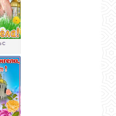
ю С
а