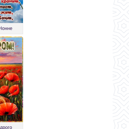
 Нонне
одрого