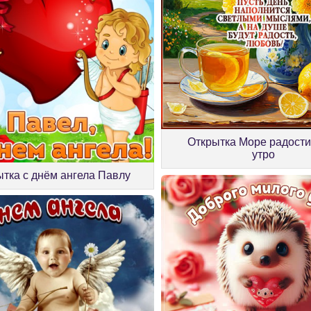
Открытка Море радости
утро
тка с днём ангела Павлу