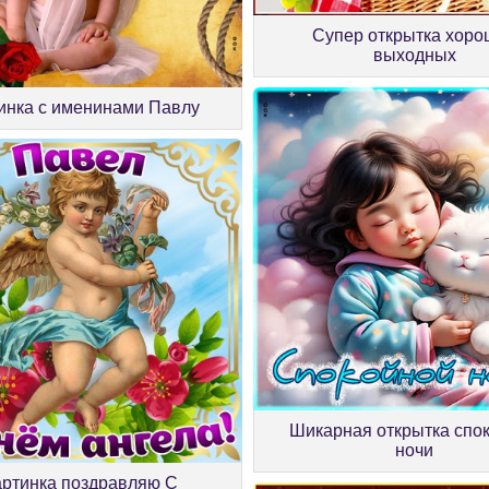
Супер открытка хоро
выходных
инка с именинами Павлу
Шикарная открытка спо
ночи
артинка поздравляю С