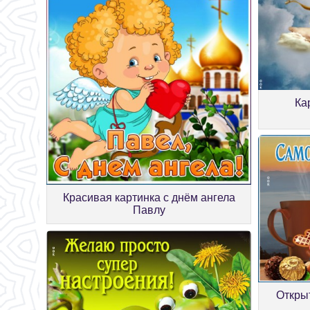
Ка
Красивая картинка с днём ангела
Павлу
Открыт