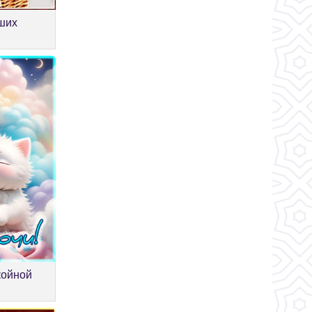
ших
койной