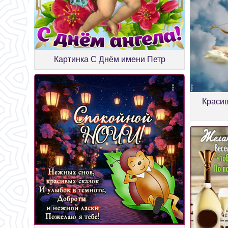
Картинка С Днём имени Петр
Красив