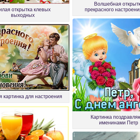
Волшебная открыт
илая открытка клевых
прекрасного настроени
выходных
 картинка для настроения
Картинка поздравля
именинами Петр