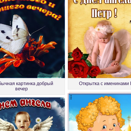
ычная картинка добрый
Открытка с именинами 
вечер