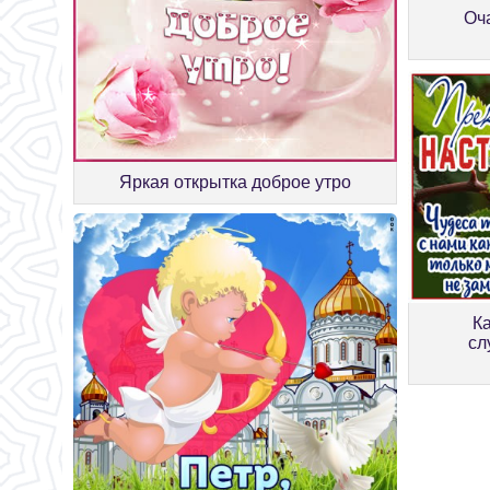
Оч
Яркая открытка доброе утро
К
сл