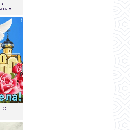
ка
я вам
ю С