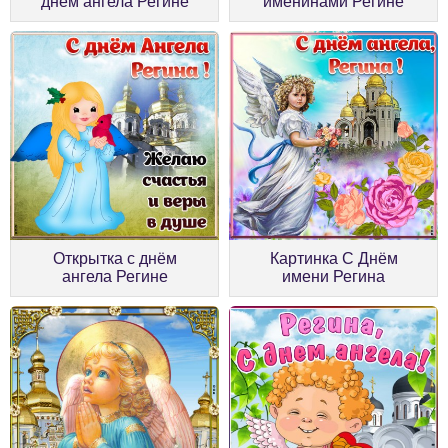
днём ангела Регине
именинами Регине
Открытка с днём
Картинка С Днём
ангела Регине
имени Регина