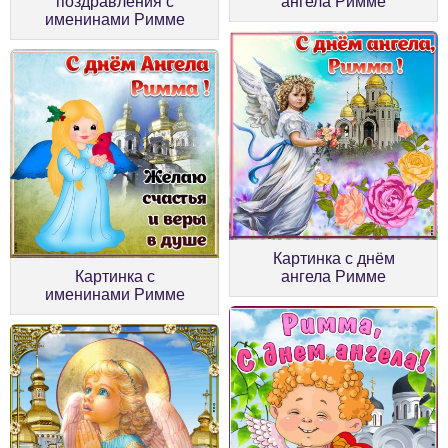
поздравления с
ангела Римме
именинами Римме
Картинка с днём
Картинка с
ангела Римме
именинами Римме