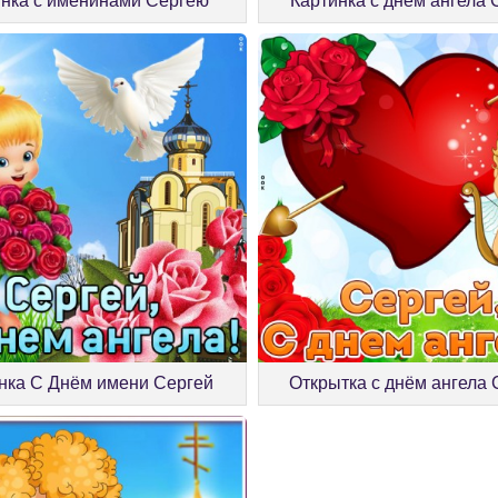
инка с именинами Сергею
Картинка с днём ангела
нка С Днём имени Сергей
Открытка с днём ангела