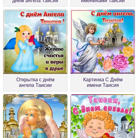
днём ангела Таисии
именинами Таисии
Открытка с днём
Картинка С Днём
ангела Таисии
имени Таисия