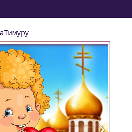
лаТимуру