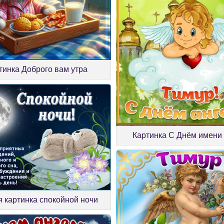
тинка Доброго вам утра
Картинка С Днём имени
 картинка спокойной ночи