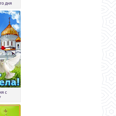
го дня
ия с
у