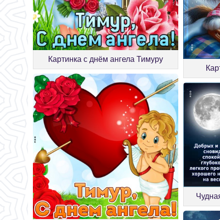
Картинка с днём ангела Тимуру
Кар
Чудная