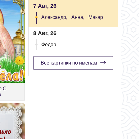
7 Авг, 26
Александр,
Анна,
Макар
8 Авг, 26
Федор
Все картинки по именам
ю С
а