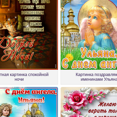
тная картинка спокойной
Картинка поздравля
ночи
именинами Ульян