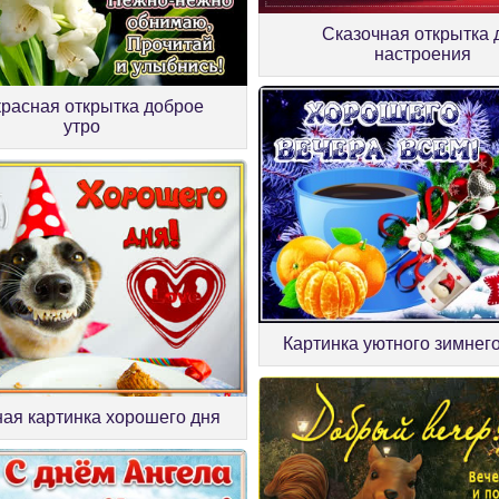
Сказочная открытка 
настроения
расная открытка доброе
утро
Картинка уютного зимнег
ая картинка хорошего дня