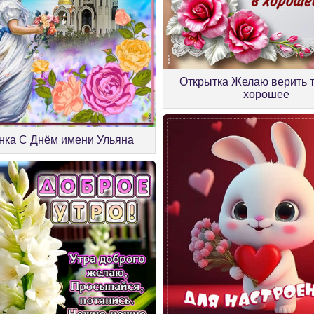
Открытка Желаю верить т
хорошее
нка С Днём имени Ульяна