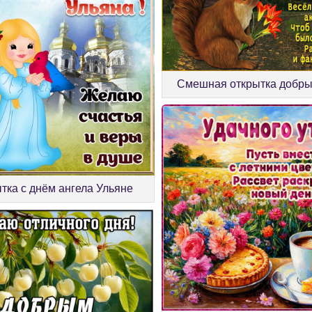
Смешная открытка добры
тка с днём ангела Ульяне