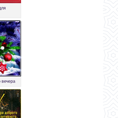
для
о вечера