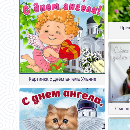
Прек
Картинка с днём ангела Ульяне
Смешн