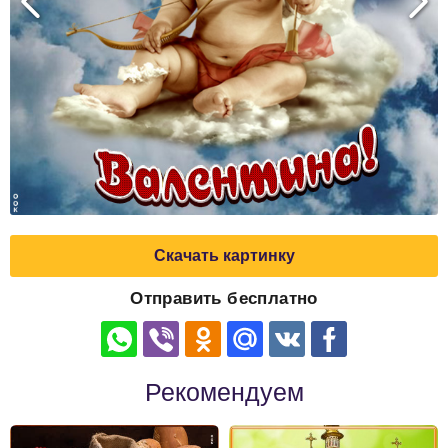
Скачать картинку
Отправить бесплатно
Рекомендуем