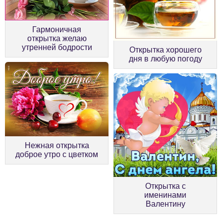
Гармоничная
открытка желаю
утренней бодрости
Открытка хорошего
дня в любую погоду
Нежная открытка
доброе утро с цветком
Открытка с
именинами
Валентину