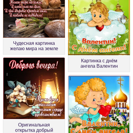
Чудесная картинка
желаю мира на земле
Картинка с днём
ангела Валентин
Оригинальная
открытка добрый