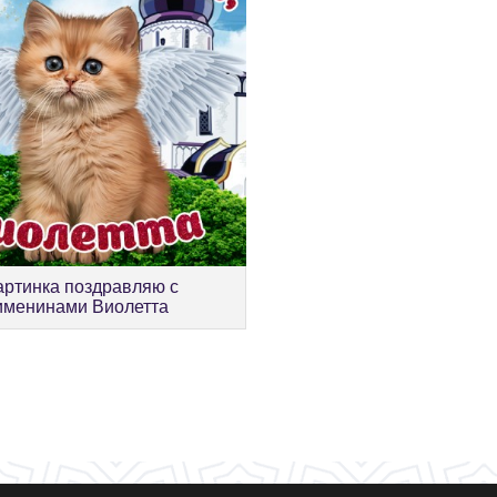
артинка поздравляю с
именинами Виолетта