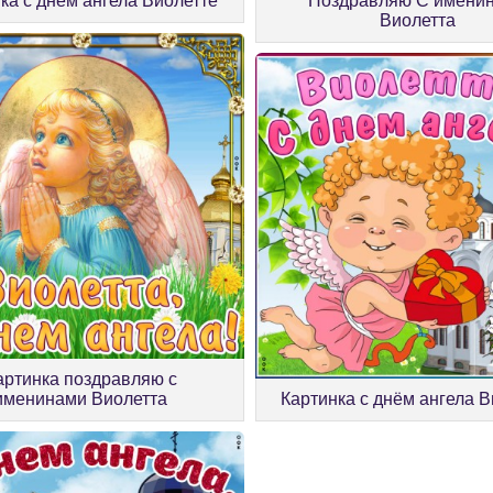
ка с днём ангела Виолетте
Поздравляю С имени
Виолетта
артинка поздравляю с
именинами Виолетта
Картинка с днём ангела 