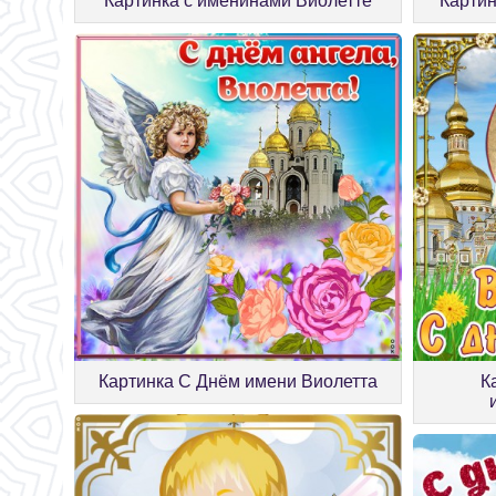
Картинка с именинами Виолетте
Картин
Картинка С Днём имени Виолетта
К