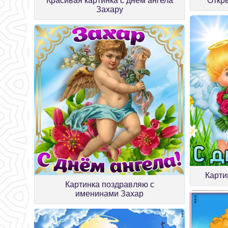
Красивая картинка с днём ангела
Откр
Захару
Карти
Картинка поздравляю с
именинами Захар