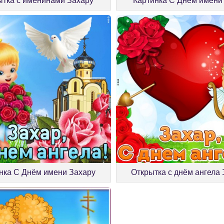
ытка с именинами Захару
Картинка С Днём имени
нка С Днём имени Захару
Открытка с днём ангела