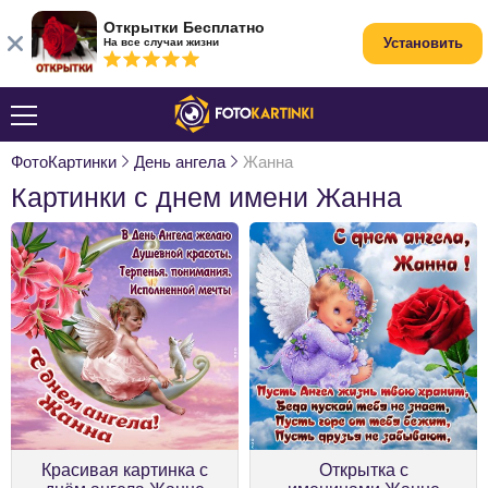
Открытки Бесплатно
Установить
На все случаи жизни
ФотоКартинки
День ангела
Жанна
Картинки с днем имени Жанна
Красивая картинка с
Открытка с