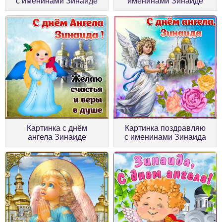
с именинами Зинаиде
именинами Зинаиде
Картинка с днём
Картинка поздравляю
ангела Зинаиде
с именинами Зинаида