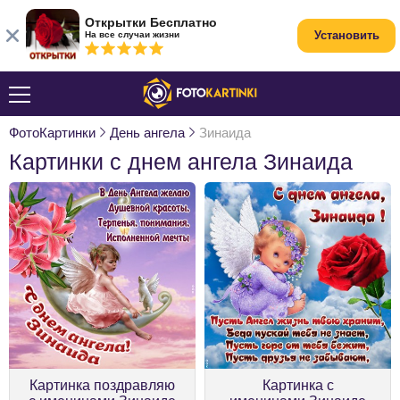
Открытки Бесплатно
Установить
На все случаи жизни
ФотоКартинки
День ангела
Зинаида
Картинки с днем ангела Зинаида
Картинка поздравляю
Картинка с