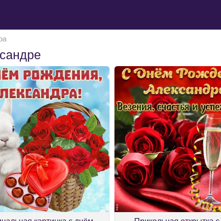
ра
ксандре