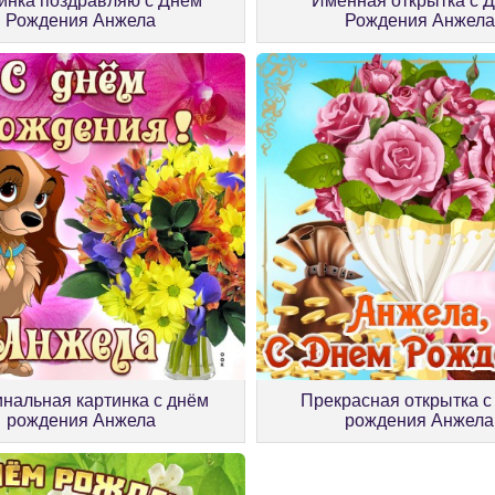
инка поздравляю с Днем
Именная открытка с 
Рождения Анжела
Рождения Анжела
нальная картинка с днём
Прекрасная открытка с
рождения Анжела
рождения Анжела