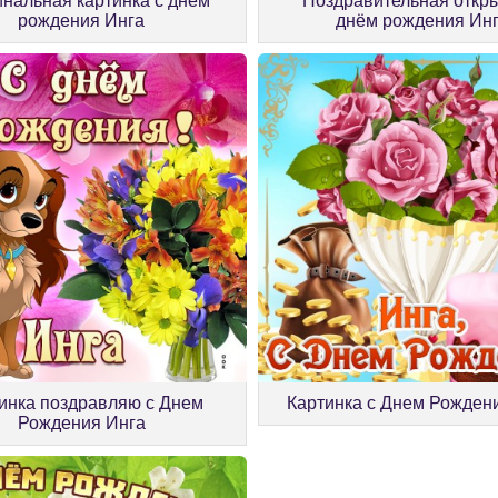
нальная картинка с днём
Поздравительная откры
рождения Инга
днём рождения Ин
инка поздравляю с Днем
Картинка с Днем Рожден
Рождения Инга