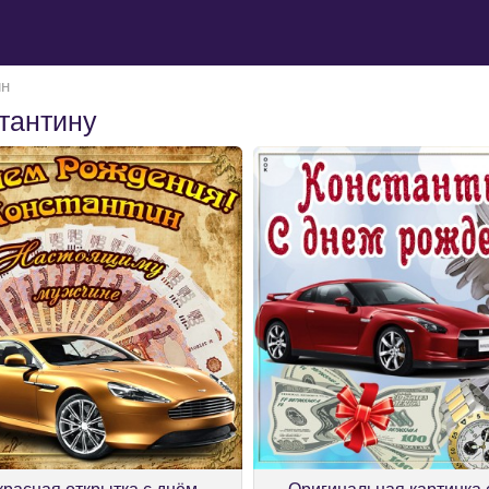
ин
тантину