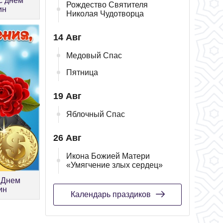
с днём
Рождество Святителя
ин
Николая Чудотворца
14 Авг
Медовый Спас
Пятница
19 Авг
Яблочный Спас
26 Авг
Икона Божией Матери
«Умягчение злых сердец»
 Днем
ин
Календарь праздиков