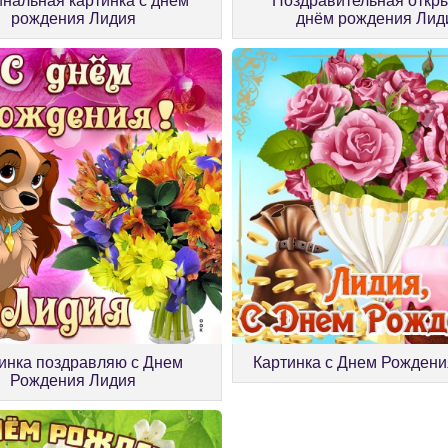
нальная картинка с днём
Поздравительная откры
рождения Лидия
днём рождения Лид
инка поздравляю с Днем
Картинка с Днем Рождени
Рождения Лидия