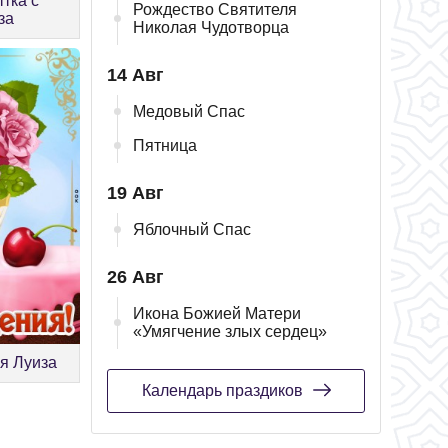
тка с
Рождество Святителя
за
Николая Чудотворца
14 Авг
Медовый Спас
Пятница
19 Авг
Яблочный Спас
26 Авг
Икона Божией Матери
«Умягчение злых сердец»
я Луиза
Календарь праздиков