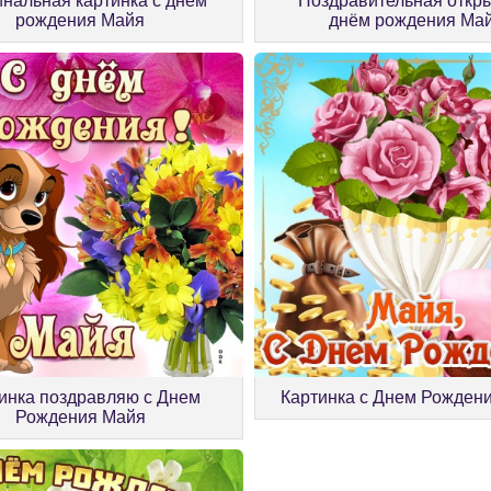
нальная картинка с днём
Поздравительная откры
рождения Майя
днём рождения Ма
инка поздравляю с Днем
Картинка с Днем Рожден
Рождения Майя