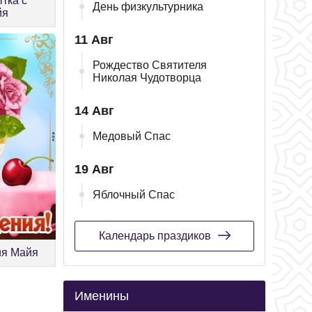
тка с
День физкультурника
йя
11 Авг
Рождество Святителя
Николая Чудотворца
14 Авг
Медовый Спас
19 Авг
Яблочный Спас
Календарь праздиков
ия Майя
Именины