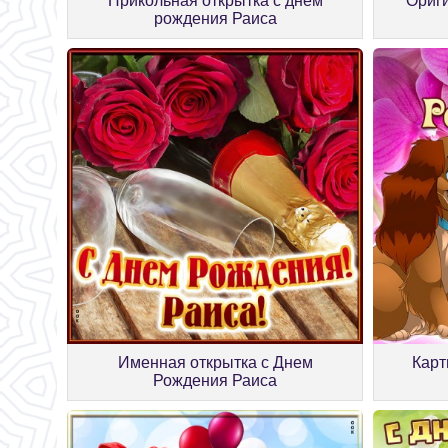
Прикольная открытка с днём
Ориги
рождения Раиса
Именная открытка с Днем
Карт
Рождения Раиса