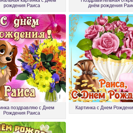
нальная картинка с днём
Поздравительная откры
рождения Раиса
днём рождения Раи
инка поздравляю с Днем
Картинка с Днем Рождени
Рождения Раиса