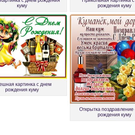
Картинка с днем рождения
Прикольная Картинка с
куму
рождения куму
ешная картинка с днем
рождения куму
Открытка поздравление 
рождения куму