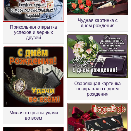
Чудная картинка с
днем рождения
Прикольная открытка
успехов и верных
друзей
Озаряющая картинка
поздравляю с днем
рождения
Милая открытка удачи
во всем