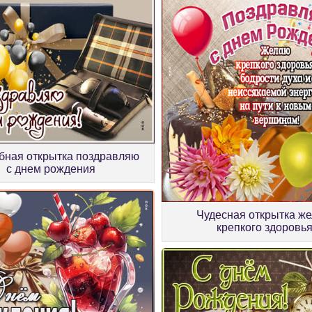
ная открытка поздравляю
с днем рождения
Чудесная открытка ж
крепкого здоровь