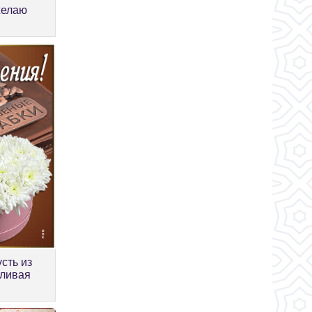
желаю
сть из
тливая