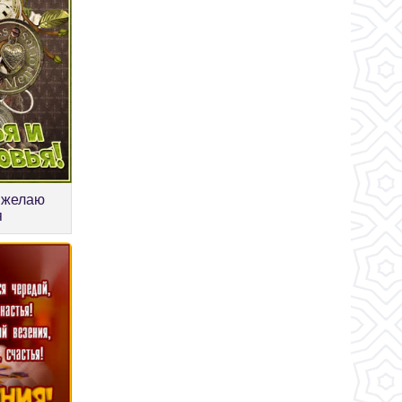
 желаю
я