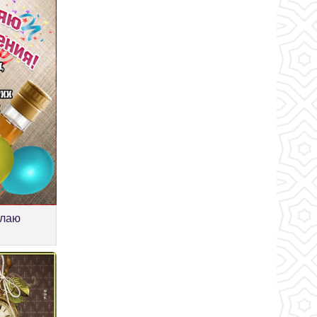
елаю
я